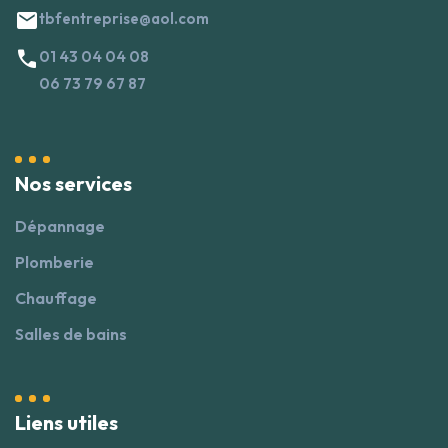
mail
tbfentreprise@aol.com
call
01 43 04 04 08
06 73 79 67 87
Nos services
Dépannage
Plomberie
Chauffage
Salles de bains
Liens utiles