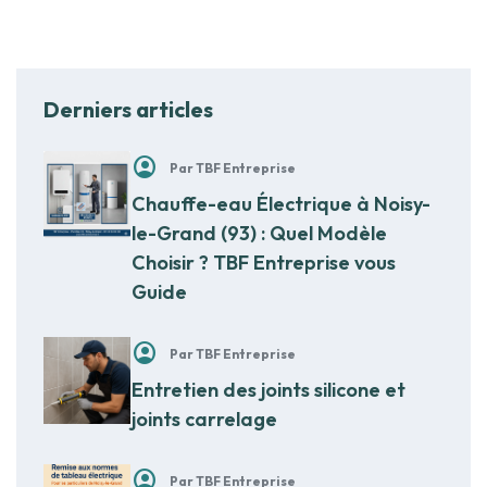
Derniers articles
account_circle
Par TBF Entreprise
Chauffe-eau Électrique à Noisy-
le-Grand (93) : Quel Modèle
Choisir ? TBF Entreprise vous
Guide
account_circle
Par TBF Entreprise
Entretien des joints silicone et
joints carrelage
account_circle
Par TBF Entreprise