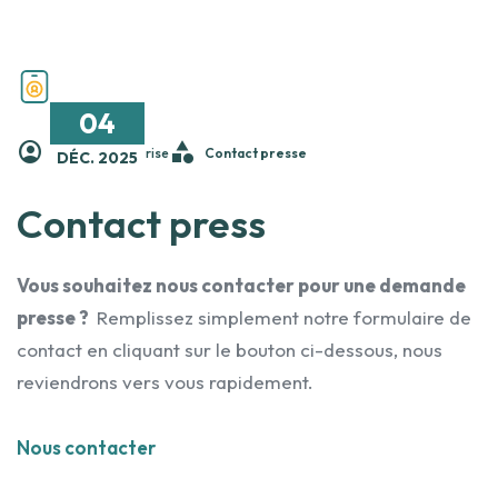
04
account_circle
category
par TBF Entreprise
Contact presse
DÉC. 2025
Contact press
Vous souhaitez nous contacter pour une demande
presse ?
Remplissez simplement notre formulaire de
contact en cliquant sur le bouton ci-dessous, nous
reviendrons vers vous rapidement.
Nous contacter